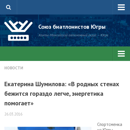
Главная
Союз биатлонистов Югры
Новости
Ханты-Мансийский автономный округ — Югра
Антидопинг
Состав сборной ХМАО — Югры
Центр зимних видов спорта
Все новости
НОВОСТИ
Документы
Главные новости
Екатерина Шумилова: «В родных стенах
Соревнования
Соревнования
бежится гораздо легче, энергетика
О нас
Антидопинг
помогает»
Библиотека СБЮ
Мультимедиа
26.03.2016
Фото
Спортсменка
Видео
из Югры