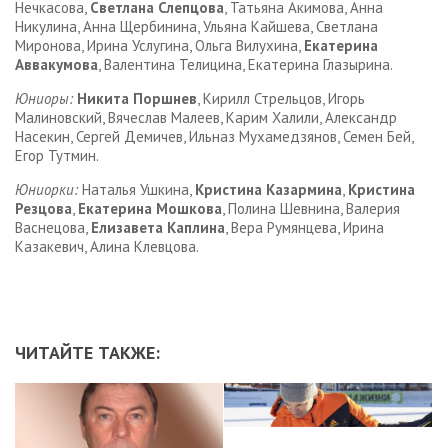
Нечкасова,
Светлана Слепцова
, Татьяна Акимова, Анна
Никулина, Анна Щербинина, Ульяна Кайшева, Светлана
Миронова, Ирина Услугина, Ольга Вилухина,
Екатерина
Аввакумова
, Валентина Телицина, Екатерина Глазырина.
Юниоры:
Никита Поршнев
, Кирилл Стрельцов, Игорь
Малиновский, Вячеслав Малеев, Карим Халили, Александр
Насекин, Сергей Демичев, Ильназ Мухамедзянов, Семен Бей,
Егор Тутмин.
Юниорки:
Наталья Ушкина,
Кристина Казармина
,
Кристина
Резцова
,
Екатерина Мошкова
, Полина Шевнина, Валерия
Васнецова,
Елизавета Каплина
, Вера Румянцева, Ирина
Казакевич, Алина Клевцова.
ЧИТАЙТЕ ТАКЖЕ: