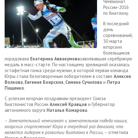
Чемпионат
России-2016
по биатлону.
В последний
день
соревнований,
30 марта
югорских
болельщиков
порадовала
Екатерина Аввакумова
завоевавшая серебряную
медаль в масс-старте. По-настоящему зрелищной оказалась
эстафетная гонка среди мужчин, в которой первая команда
Югры стала безоговорочным победителем в составе
Алексея
Волкова
,
Евгения Боярских
,
Семена Сучилова
и
Петра
Пащенко
.
С успехом югорчан поздравили президент Союза
биатлонистов России
Алексей Кравцов
и Губернатор
автономного округа
Наталья Комарова
.
– Замечательный чемпионат и замечательная победа наших,
югорских спортсменов! Югра в очередной раз доказала, что
является лидером в развитии биатлона в России,
– отметила