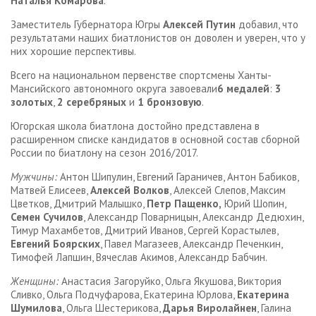
Наталья Комарова
.
Заместитель Губернатора Югры
Алексей Путин
добавил, что
результатами наших биатлонистов он доволен и уверен, что у
них хорошие перспективы.
Всего на национальном первенстве спортсмены Ханты-
Мансийского автономного округа завоевали
6 медалей
:
3
золотых
,
2 серебряных
и
1 бронзовую
.
Югорская школа биатлона достойно представлена в
расширенном списке кандидатов в основной состав сборной
России по биатлону на сезон 2016/2017.
Мужчины:
Антон Шипулин, Евгений Гараничев, Антон Бабиков,
Матвей Елисеев,
Алексей Волков
, Алексей Слепов, Максим
Цветков, Дмитрий Малышко,
Петр Пащенко,
Юрий Шопин,
Семен Сучилов
, Александр Поварницын, Александр Дедюхин,
Тимур Махамбетов, Дмитрий Иванов, Сергей Корастылев,
Евгений Боярских
, Павел Магазеев, Александр Печенкин,
Тимофей Лапшин, Вячеслав Акимов, Александр Бабчин.
Женщины:
Анастасия Загоруйко, Ольга Якушова, Виктория
Сливко, Ольга Подчуфарова, Екатерина Юрлова,
Екатерина
Шумилова
, Ольга Шестерикова,
Дарья Виролайнен
, Галина