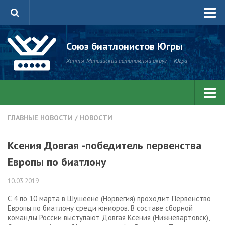
Главная
Союз биатлонистов Югры
Новости
Ханты-Мансийский автономный округ — Югра
Антидопинг
Состав сборной ХМАО — Югры
Центр зимних видов спорта
Все новости
ГЛАВНЫЕ НОВОСТИ
/
НОВОСТИ
Документы
Главные новости
Ксения Довгая -победитель первенства
Соревнования
Соревнования
Европы по биатлону
О нас
Антидопинг
10.03.2019
Библиотека СБЮ
Мультимедиа
С 4 по 10 марта в Шушёене (Норвегия) проходит Первенство
Фото
Европы по биатлону среди юниоров. В составе сборной
команды России выступают Довгая Ксения (Нижневартовск),
Видео