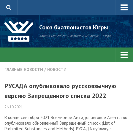
Главная
Союз биатлонистов Югры
Новости
Ханты-Мансийский автономный округ — Югра
Антидопинг
Состав сборной ХМАО — Югры
Центр зимних видов спорта
Все новости
ГЛАВНЫЕ НОВОСТИ
/
НОВОСТИ
Документы
Главные новости
РУСАДА опубликовало русскоязычную
Соревнования
Соревнования
версию Запрещенного списка 2022
О нас
Антидопинг
26.10.2021
Библиотека СБЮ
Мультимедиа
В конце сентября 2021 Всемирное Антидопинговое Агентство
Фото
опубликовало обновленный Запрещенный список (List of
Prohibited Substances and Methods). РУСАДА публикует
Видео